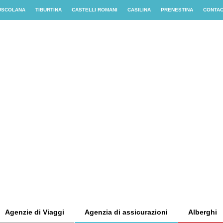
USCOLANA
TIBURTINA
CASTELLI ROMANI
CASILINA
PRENESTINA
CONTA
Agenzie di Viaggi
Agenzia di assicurazioni
Alberghi