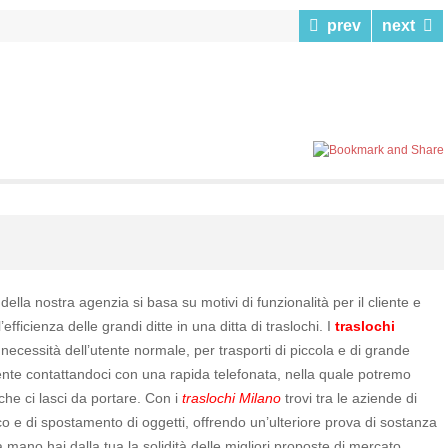
prev
next
la nostra agenzia si basa su motivi di funzionalità per il cliente e
efficienza delle grandi ditte in una ditta di traslochi. I
traslochi
 necessità dell’utente normale, per trasporti di piccola e di grande
te contattandoci con una rapida telefonata, nella quale potremo
 che ci lasci da portare. Con i
traslochi Milano
trovi tra le aziende di
oco e di spostamento di oggetti, offrendo un’ulteriore prova di sostanza
tra mano hai dalla tua la solidità delle migliori proposte di mercato,