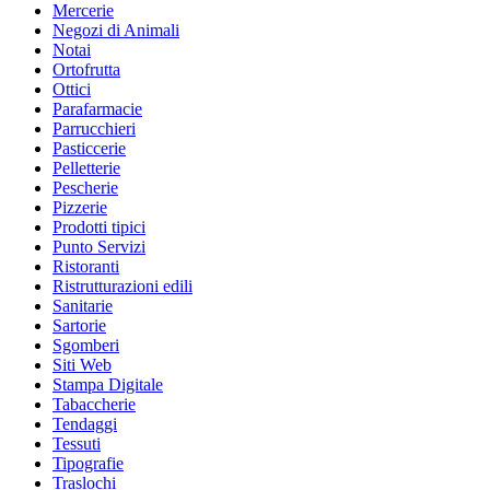
Mercerie
Negozi di Animali
Notai
Ortofrutta
Ottici
Parafarmacie
Parrucchieri
Pasticcerie
Pelletterie
Pescherie
Pizzerie
Prodotti tipici
Punto Servizi
Ristoranti
Ristrutturazioni edili
Sanitarie
Sartorie
Sgomberi
Siti Web
Stampa Digitale
Tabaccherie
Tendaggi
Tessuti
Tipografie
Traslochi