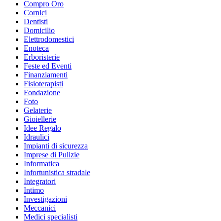
Compro Oro
Cornici
Dentisti
Domicilio
Elettrodomestici
Enoteca
Erboristerie
Feste ed Eventi
Finanziamenti
Fisioterapisti
Fondazione
Foto
Gelaterie
Gioiellerie
Idee Regalo
Idraulici
Impianti di sicurezza
Imprese di Pulizie
Informatica
Infortunistica stradale
Integratori
Intimo
Investigazioni
Meccanici
Medici specialisti