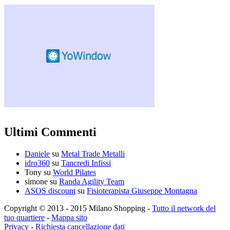
Ultimi Commenti
Daniele
su
Metal Trade Metalli
idro360
su
Tancredi Infissi
Tony
su
World Pilates
simone
su
Randa Agility Team
ASOS discount
su
Fisioterapista Giuseppe Montagna
Copyright © 2013 - 2015 Milano Shopping -
Tutto il network del
tuo quartiere
-
Mappa sito
Privacy
-
Richiesta cancellazione dati