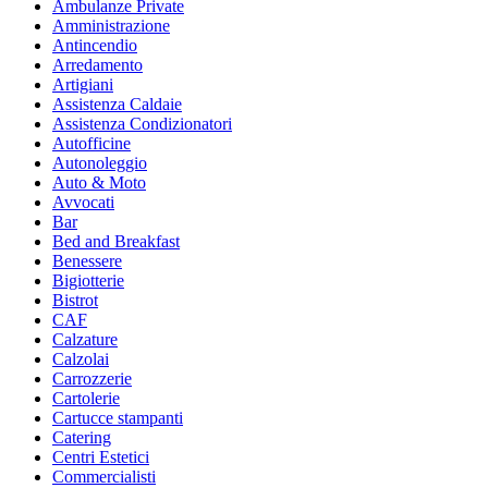
Ambulanze Private
Amministrazione
Antincendio
Arredamento
Artigiani
Assistenza Caldaie
Assistenza Condizionatori
Autofficine
Autonoleggio
Auto & Moto
Avvocati
Bar
Bed and Breakfast
Benessere
Bigiotterie
Bistrot
CAF
Calzature
Calzolai
Carrozzerie
Cartolerie
Cartucce stampanti
Catering
Centri Estetici
Commercialisti