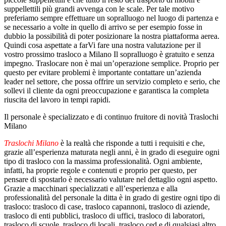
suppellettili più grandi avvenga con le scale. Per tale motivo
preferiamo sempre effettuare un sopralluogo nel luogo di partenza e
se necessario a volte in quello di arrivo se per esempio fosse in
dubbio la possibilità di poter posizionare la nostra piattaforma aerea.
Quindi cosa aspettate a farVi fare una nostra valutazione per il
vostro prossimo trasloco a Milano Il sopralluogo è gratuito e senza
impegno. Traslocare non è mai un’operazione semplice. Proprio per
questo per evitare problemi è importante contattare un’azienda
leader nel settore, che possa offrire un servizio completo e serio, che
sollevi il cliente da ogni preoccupazione e garantisca la completa
riuscita del lavoro in tempi rapidi.
Il personale è specializzato e di continuo fruitore di novità Traslochi
Milano
Traslochi Milano
è la realtà che risponde a tutti i requisiti e che,
grazie all’esperienza maturata negli anni, è in grado di eseguire ogni
tipo di trasloco con la massima professionalità. Ogni ambiente,
infatti, ha proprie regole e contenuti e proprio per questo, per
pensare di spostarlo è necessario valutare nel dettaglio ogni aspetto.
Grazie a macchinari specializzati e all’esperienza e alla
professionalità del personale la ditta è in grado di gestire ogni tipo di
trasloco: trasloco di case, trasloco capannoni, trasloco di aziende,
trasloco di enti pubblici, trasloco di uffici, trasloco di laboratori,
trasloco di scuole, trasloco di locali, trasloco ced e di qualsiasi altro