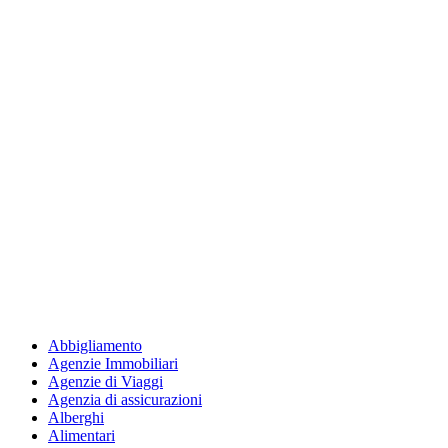
Abbigliamento
Agenzie Immobiliari
Agenzie di Viaggi
Agenzia di assicurazioni
Alberghi
Alimentari