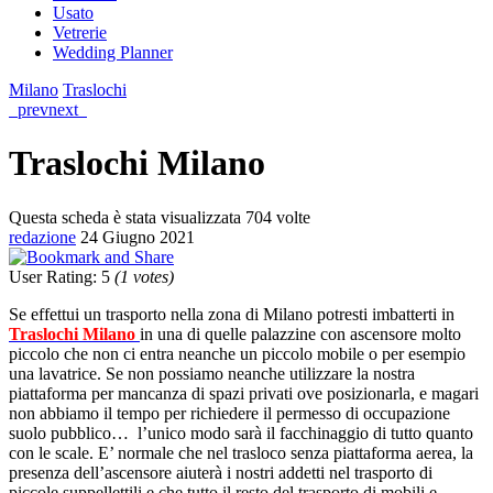
Usato
Vetrerie
Wedding Planner
Milano
Traslochi
prev
next
Traslochi Milano
Questa scheda è stata visualizzata 704 volte
redazione
24 Giugno 2021
User Rating
:
5
(
1
votes)
Se effettui un trasporto nella zona di Milano potresti imbatterti in
Traslochi Milano
in una di quelle palazzine con ascensore molto
piccolo che non ci entra neanche un piccolo mobile o per esempio
una lavatrice. Se non possiamo neanche utilizzare la nostra
piattaforma per mancanza di spazi privati ove posizionarla, e magari
non abbiamo il tempo per richiedere il permesso di occupazione
suolo pubblico… l’unico modo sarà il facchinaggio di tutto quanto
con le scale. E’ normale che nel trasloco senza piattaforma aerea, la
presenza dell’ascensore aiuterà i nostri addetti nel trasporto di
piccole suppellettili e che tutto il resto del trasporto di mobili e