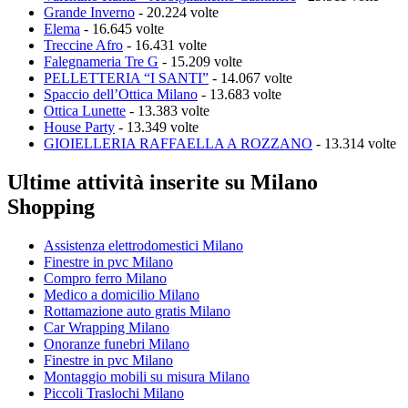
Grande Inverno
- 20.224 volte
Elema
- 16.645 volte
Treccine Afro
- 16.431 volte
Falegnameria Tre G
- 15.209 volte
PELLETTERIA “I SANTI”
- 14.067 volte
Spaccio dell’Ottica Milano
- 13.683 volte
Ottica Lunette
- 13.383 volte
House Party
- 13.349 volte
GIOIELLERIA RAFFAELLA A ROZZANO
- 13.314 volte
Ultime attività inserite su Milano
Shopping
Assistenza elettrodomestici Milano
Finestre in pvc Milano
Compro ferro Milano
Medico a domicilio Milano
Rottamazione auto gratis Milano
Car Wrapping Milano
Onoranze funebri Milano
Finestre in pvc Milano
Montaggio mobili su misura Milano
Piccoli Traslochi Milano