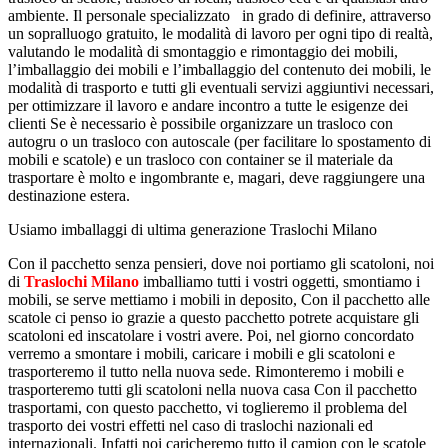
ambiente. Il personale specializzato in grado di definire, attraverso
un sopralluogo gratuito, le modalità di lavoro per ogni tipo di realtà,
valutando le modalità di smontaggio e rimontaggio dei mobili,
l’imballaggio dei mobili e l’imballaggio del contenuto dei mobili, le
modalità di trasporto e tutti gli eventuali servizi aggiuntivi necessari,
per ottimizzare il lavoro e andare incontro a tutte le esigenze dei
clienti Se è necessario è possibile organizzare un trasloco con
autogru o un trasloco con autoscale (per facilitare lo spostamento di
mobili e scatole) e un trasloco con container se il materiale da
trasportare è molto e ingombrante e, magari, deve raggiungere una
destinazione estera.
Usiamo imballaggi di ultima generazione Traslochi Milano
Con il pacchetto senza pensieri, dove noi portiamo gli scatoloni, noi
di
Traslochi Milano
imballiamo tutti i vostri oggetti, smontiamo i
mobili, se serve mettiamo i mobili in deposito, Con il pacchetto alle
scatole ci penso io grazie a questo pacchetto potrete acquistare gli
scatoloni ed inscatolare i vostri avere. Poi, nel giorno concordato
verremo a smontare i mobili, caricare i mobili e gli scatoloni e
trasporteremo il tutto nella nuova sede. Rimonteremo i mobili e
trasporteremo tutti gli scatoloni nella nuova casa Con il pacchetto
trasportami, con questo pacchetto, vi toglieremo il problema del
trasporto dei vostri effetti nel caso di traslochi nazionali ed
internazionali. Infatti noi caricheremo tutto il camion con le scatole