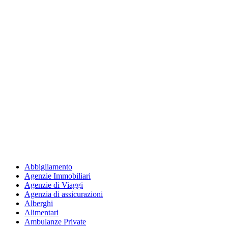
Abbigliamento
Agenzie Immobiliari
Agenzie di Viaggi
Agenzia di assicurazioni
Alberghi
Alimentari
Ambulanze Private