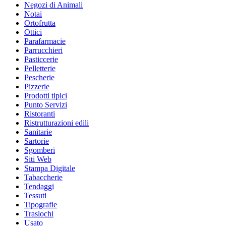
Negozi di Animali
Notai
Ortofrutta
Ottici
Parafarmacie
Parrucchieri
Pasticcerie
Pelletterie
Pescherie
Pizzerie
Prodotti tipici
Punto Servizi
Ristoranti
Ristrutturazioni edili
Sanitarie
Sartorie
Sgomberi
Siti Web
Stampa Digitale
Tabaccherie
Tendaggi
Tessuti
Tipografie
Traslochi
Usato