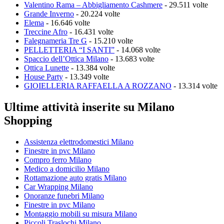
Valentino Rama – Abbigliamento Cashmere
- 29.511 volte
Grande Inverno
- 20.224 volte
Elema
- 16.646 volte
Treccine Afro
- 16.431 volte
Falegnameria Tre G
- 15.210 volte
PELLETTERIA “I SANTI”
- 14.068 volte
Spaccio dell’Ottica Milano
- 13.683 volte
Ottica Lunette
- 13.384 volte
House Party
- 13.349 volte
GIOIELLERIA RAFFAELLA A ROZZANO
- 13.314 volte
Ultime attività inserite su Milano
Shopping
Assistenza elettrodomestici Milano
Finestre in pvc Milano
Compro ferro Milano
Medico a domicilio Milano
Rottamazione auto gratis Milano
Car Wrapping Milano
Onoranze funebri Milano
Finestre in pvc Milano
Montaggio mobili su misura Milano
Piccoli Traslochi Milano