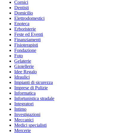
Cornici
Dentisti
Domicilio
Elettrodomestici
Enoteca
Erboristerie
Feste ed Eventi
Finanziamenti
Fisioterapisti
Fondazione
Foto
Gelaterie
Gioiellerie
Idee Regalo
Idraulici
Impianti di sicurezza
Imprese di Pulizie
Informatica
Infortunistica stradale
Integratori
Intimo
Investigazioni
Meccanici
Medici specialisti
Mercerie