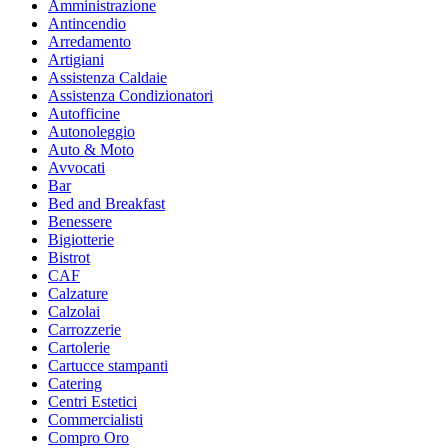
Amministrazione
Antincendio
Arredamento
Artigiani
Assistenza Caldaie
Assistenza Condizionatori
Autofficine
Autonoleggio
Auto & Moto
Avvocati
Bar
Bed and Breakfast
Benessere
Bigiotterie
Bistrot
CAF
Calzature
Calzolai
Carrozzerie
Cartolerie
Cartucce stampanti
Catering
Centri Estetici
Commercialisti
Compro Oro