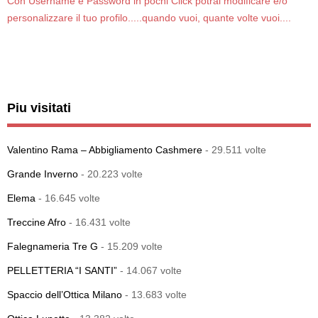
Con Username e Password in pochi Click potrai modificare e/o
personalizzare il tuo profilo.....quando vuoi, quante volte vuoi....
Piu visitati
Valentino Rama – Abbigliamento Cashmere
- 29.511 volte
Grande Inverno
- 20.223 volte
Elema
- 16.645 volte
Treccine Afro
- 16.431 volte
Falegnameria Tre G
- 15.209 volte
PELLETTERIA “I SANTI”
- 14.067 volte
Spaccio dell’Ottica Milano
- 13.683 volte