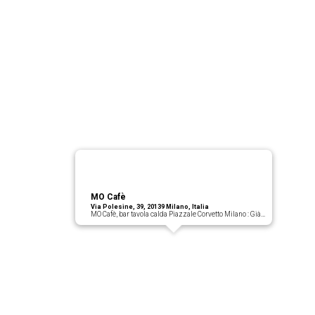
MO Cafè
Via Polesine, 39, 20139 Milano, Italia
MO Cafè, bar tavola calda Piazzale Corvetto Milano : Già…