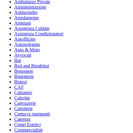
Ambulanze Private
Amministrazione
Antincendio
Arredamento
Artigiani
Assistenza Caldaie
Assistenza Condizionatori
Autofficine
Autonoleggio
Auto & Moto
Avvocati
Bar
Bed and Breakfast
Benessere
Bigiotterie
Bistrot
CAF
Calzature
Calzolai
Carrozzerie
Cartolerie
Cartucce stampanti
Catering
Centri Estetici
Commercialisti