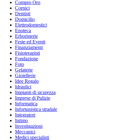
Compro Oro
Cornici
Dentisti
Domicilio
Elettrodomestici
Enoteca
Erboristerie
Feste ed Eventi
Finanziamenti
Fisioterapisti
Fondazione
Foto
Gelaterie
Gioiellerie
Idee Regalo
Idraulici
Impianti di sicurezza
Imprese di Pulizie
Informatica
Infortunistica stradale
Integratori
Intimo
Investigazioni
Meccanici
Medici specialisti