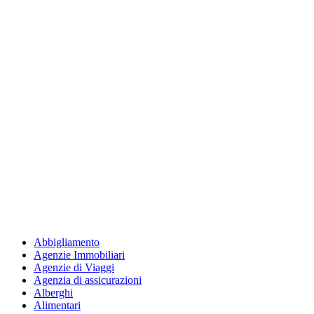
Abbigliamento
Agenzie Immobiliari
Agenzie di Viaggi
Agenzia di assicurazioni
Alberghi
Alimentari