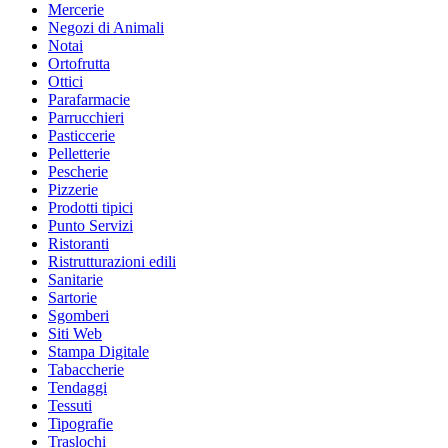
Mercerie
Negozi di Animali
Notai
Ortofrutta
Ottici
Parafarmacie
Parrucchieri
Pasticcerie
Pelletterie
Pescherie
Pizzerie
Prodotti tipici
Punto Servizi
Ristoranti
Ristrutturazioni edili
Sanitarie
Sartorie
Sgomberi
Siti Web
Stampa Digitale
Tabaccherie
Tendaggi
Tessuti
Tipografie
Traslochi