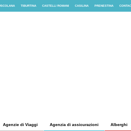
USCOLANA
TIBURTINA
CASTELLI ROMANI
CASILINA
PRENESTINA
CONTA
Agenzie di Viaggi
Agenzia di assicurazioni
Alberghi