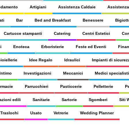
edamento
Artigiani
Assistenza Caldaie
Assistenza
ati
Bar
Bed and Breakfast
Benessere
Bigiott
Cartucce stampanti
Catering
Centri Estetici
Com
i
Enoteca
Erboristerie
Feste ed Eventi
Finan
ioiellerie
Idee Regalo
Idraulici
Impianti di sicurez
Intimo
Investigazioni
Meccanici
Medici specialisti
armacie
Parrucchieri
Pasticcerie
Pelletterie
P
azioni edili
Sanitarie
Sartorie
Sgomberi
Siti
Traslochi
Usato
Vetrerie
Wedding Planner