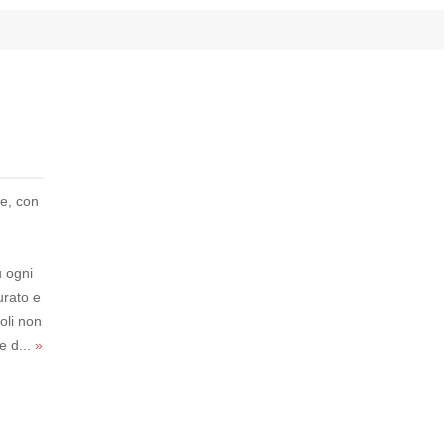
de, con
u ogni
curato e
oli non
e d...
»