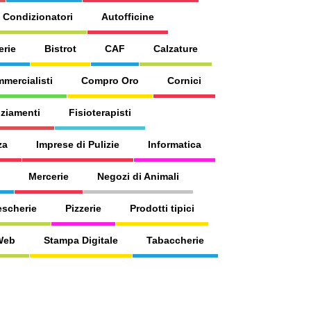
 Condizionatori
Autofficine
erie
Bistrot
CAF
Calzature
mercialisti
Compro Oro
Cornici
ziamenti
Fisioterapisti
za
Imprese di Pulizie
Informatica
Mercerie
Negozi di Animali
escherie
Pizzerie
Prodotti tipici
 Web
Stampa Digitale
Tabaccherie