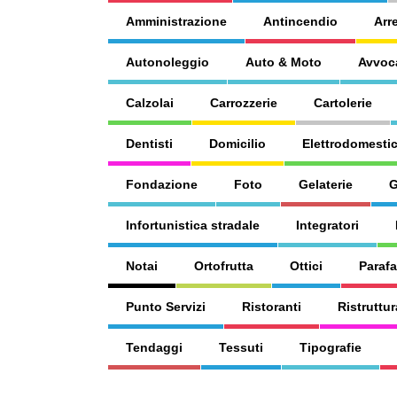
Amministrazione
Antincendio
Arr
Autonoleggio
Auto & Moto
Avvoc
Calzolai
Carrozzerie
Cartolerie
Dentisti
Domicilio
Elettrodomestic
Fondazione
Foto
Gelaterie
G
Infortunistica stradale
Integratori
Notai
Ortofrutta
Ottici
Paraf
Punto Servizi
Ristoranti
Ristruttur
Tendaggi
Tessuti
Tipografie