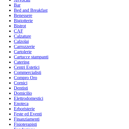
Bar
Bed and Breakfast
Benessere
Bigiotterie
Bistrot
CAF
Calzature
Calzolai
Carrozzerie
Cartolerie
Cartucce stampanti
Catering
Centri Estetici
Commercialisti
Compro Oro
Cornici
Dentisti
Domicilio
Elettrodomestici
Enoteca
Erboristerie
Feste ed Eventi
Finanziamenti
Fisioterapisti