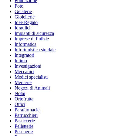
Fondazione
Foto
Gelaterie
Gioiellerie
Idee Regalo
Idraulici
Impianti di sicurezza
Imprese di Pulizie
Informatica
Infortunistica stradale
Integratori
Intimo
Investigazioni
Meccanici
Medici specialisti
Mercerie
Negozi di Animali
Notai
Ortofrutta
Ottici
Parafarmacie
Parrucchieri
Pasticcerie
Pelletterie
Pescherie