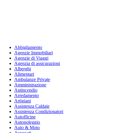
Abbigliamento
Agenzie Immobiliari
Agenzie di Viaggi
Agenzia di assicurazioni
Alberghi
Alimentari
Ambulanze Private
Amministrazione
Antincendio
Arredamento
Artigiani
Assistenza Caldaie
Assistenza Condizionatori
Autofficine
Autonoleggio
Auto & Moto
Avvocati