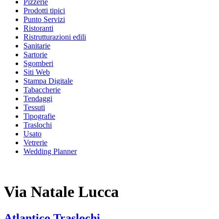
Pizzerie
Prodotti tipici
Punto Servizi
Ristoranti
Ristrutturazioni edili
Sanitarie
Sartorie
Sgomberi
Siti Web
Stampa Digitale
Tabaccherie
Tendaggi
Tessuti
Tipografie
Traslochi
Usato
Vetrerie
Wedding Planner
Via Natale Lucca
Atlantico Traslochi