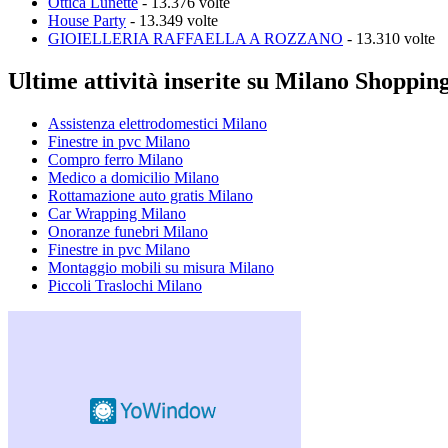
Ottica Lunette
- 13.376 volte
House Party
- 13.349 volte
GIOIELLERIA RAFFAELLA A ROZZANO
- 13.310 volte
Ultime attività inserite su Milano Shoppin
Assistenza elettrodomestici Milano
Finestre in pvc Milano
Compro ferro Milano
Medico a domicilio Milano
Rottamazione auto gratis Milano
Car Wrapping Milano
Onoranze funebri Milano
Finestre in pvc Milano
Montaggio mobili su misura Milano
Piccoli Traslochi Milano